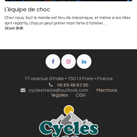
L'équipe de choc
Chez nous, tout le monde est féru de mécanique, et même si les rôles
sont répartis, chacun peut prêter main forte à l'atelier....
22 juin 2026
77 avenue d'Italie • 75013 Paris • France
06 69 48 63 90
cyclestreize@outlook.com
Mentions
légales
CGV