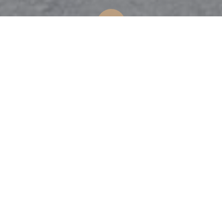
Montages clients
23 avril 2024
par
Italie caisse
Montage Gravel sur ce cadre aussi agile en single
que stable dans les chemins champêtres chargé
pour l'année. Le Marrakesh accepte de
nombreuses configurations possibles, la ligne est
sobre, les finitions sont soignées, le cadre est fait
pour durer et pour vous emmener à travers les
époques sur toutes les routes possibles.