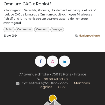
Omnium CXC x Rohloff
Intransigeant, Versatile, Robuste, Hautement esthétique et prêt à
tout. Le CXC de la marque Omnium couplé au moyeu 14 vitesses
Rohloff et à la transmission par courroie apporte de nombreux
avantages d...
Acier
Commuter
Omnium
Voyage
23 avr. 2024
Montages clients
77 avenue d'Italie • 75013 Paris • France
06 69 48 63 90
cyclestreize@outlook.com
Mentions
légales
CGV