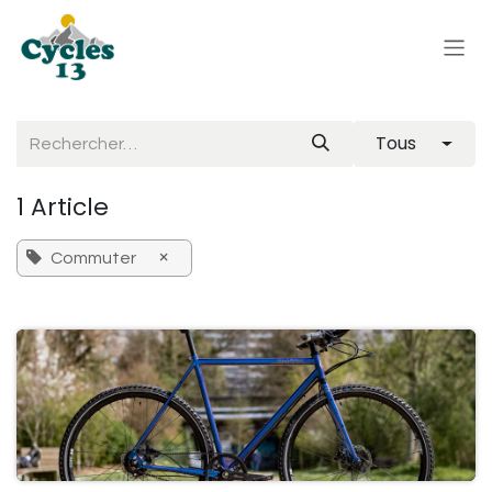
Se rendre au contenu
Tous
1 Article
×
Commuter