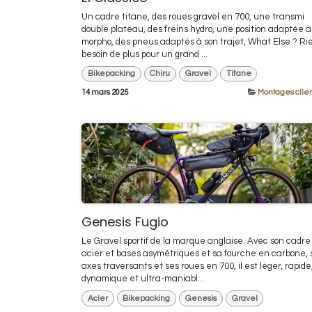
Un cadre titane, des roues gravel en 700, une transmi
double plateau, des freins hydro, une position adaptée à
morpho, des pneus adaptés à son trajet, What Else ? Ri
besoin de plus pour un grand ...
Bikepacking
Chiru
Gravel
Titane
14 mars 2025
Montages clien
Genesis Fugio
Le Gravel sportif de la marque anglaise. Avec son cadre
acier et bases asymétriques et sa fourche en carbone, 
axes traversants et ses roues en 700, il est léger, rapide
dynamique et ultra-maniabl...
Acier
Bikepacking
Genesis
Gravel