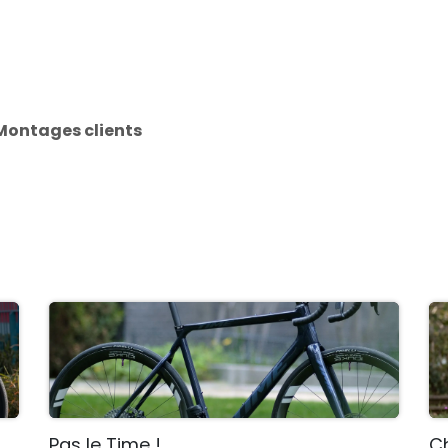
rtenaires
L'aventure C13
Montages clients
Pas le Time !
C