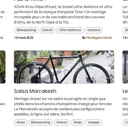
ADHX 45 ou l'Alpe d'Huez, le Gravel ultre-distance et ultra
Le 
 sa
performant de la marque française Time ! Un montage
les
en
incroyable pour un de nos habitués friand des courses
Tu
d'ultra, de la North Cape à la Tra...
38 
Bikepacking
Gravel
Ultra-distance
carbone
B
ts
14 mars 2025
Montages clients
14 
Salsa Marrakesh
Le
Montage Gravel sur ce cadre aussi agile en single que
Un 
ses
stable dans les chemins champêtres chargé pour l'année.
rob
,
Le Marrakesh accepte de nombreuses configurations
lon
possibles, la ligne est sobre, les finit...
Les
Acier
Bikepacking
Gravel
Salsa
Voyage
C