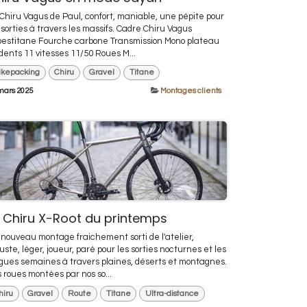
Chiru Vagus de Paul, confort, maniable, une pépite pour
 sorties à travers les massifs. Cadre Chiru Vagus
bestitane Fourche carbone Transmission Mono plateau
dents 11 vitesses 11/50 Roues M...
ikepacking
Chiru
Gravel
Titane
mars 2025
Montages clients
 Chiru X-Root du printemps
nouveau montage fraichement sorti de l'atelier,
uste, léger, joueur, paré pour les sorties nocturnes et les
gues semaines à travers plaines, déserts et montagnes.
 roues montées par nos so...
hiru
Gravel
Route
Titane
Ultra-distance