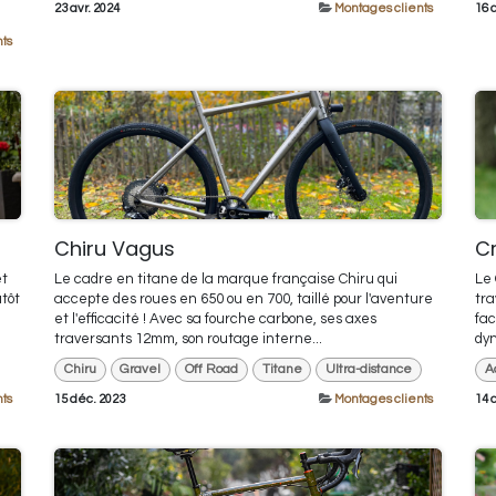
23 avr. 2024
Montages clients
16 
ts
Chiru Vagus
Cr
et
Le cadre en titane de la marque française Chiru qui
Le 
tôt
accepte des roues en 650 ou en 700, taillé pour l'aventure
tra
et l'efficacité ! Avec sa fourche carbone, ses axes
fac
traversants 12mm, son routage interne...
dyn
Chiru
Gravel
Off Road
Titane
Ultra-distance
A
ts
15 déc. 2023
Montages clients
14 