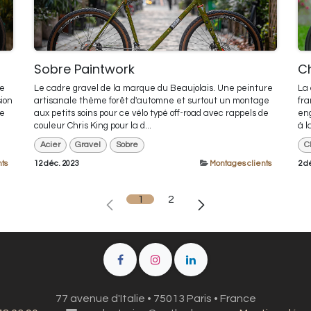
Sobre Paintwork
C
le
Le cadre gravel de la marque du Beaujolais. Une peinture
La 
ion
artisanale thème forêt d'automne et surtout un montage
fra
te
aux petits soins pour ce vélo typé off-road avec rappels de
eng
couleur Chris King pour la d...
à l
Acier
Gravel
Sobre
C
ts
12 déc. 2023
Montages clients
2 d
1
2
77 avenue d'Italie • 75013 Paris • France