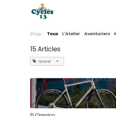
Se rendre au contenu
Services
Produits
Pa
Blogs :
Tous
L'Atelier
Aventuriers
15 Articles
×
Gravel
El Classico